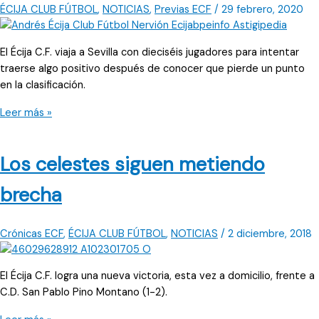
ÉCIJA CLUB FÚTBOL
,
NOTICIAS
,
Previas ECF
/
29 febrero, 2020
El Écija C.F. viaja a Sevilla con dieciséis jugadores para intentar
traerse algo positivo después de conocer que pierde un punto
en la clasificación.
Siempre
Leer más »
hay
que
Los celestes siguen metiendo
morir
de
brecha
pie
Crónicas ECF
,
ÉCIJA CLUB FÚTBOL
,
NOTICIAS
/
2 diciembre, 2018
El Écija C.F. logra una nueva victoria, esta vez a domicilio, frente a
C.D. San Pablo Pino Montano (1-2).