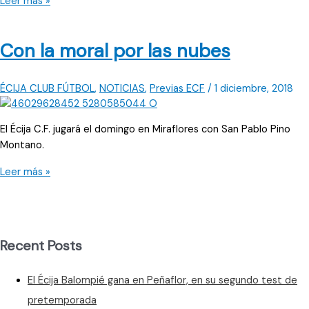
Los
Leer más »
celestes
siguen
Con la moral por las nubes
metiendo
brecha
ÉCIJA CLUB FÚTBOL
,
NOTICIAS
,
Previas ECF
/
1 diciembre, 2018
El Écija C.F. jugará el domingo en Miraflores con San Pablo Pino
Montano.
Con
Leer más »
la
moral
por
las
Recent Posts
nubes
El Écija Balompié gana en Peñaflor, en su segundo test de
pretemporada