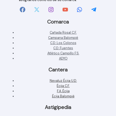
Comarca
Cañada Rosal C.F.
Campana Balompié
C.D. Los Colonos
C.D. Fuentes
Atlético Campillo F.S.
ADYO
Cantera
Nevaluz Écija U.D.
Écija C.F.
F.A. Écija
Écija Balompié
Astigipedia