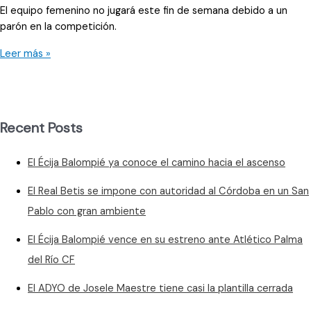
El equipo femenino no jugará este fin de semana debido a un
parón en la competición.
Descansará
Leer más »
durante
el
puente
Recent Posts
El Écija Balompié ya conoce el camino hacia el ascenso
El Real Betis se impone con autoridad al Córdoba en un San
Pablo con gran ambiente
El Écija Balompié vence en su estreno ante Atlético Palma
del Río CF
El ADYO de Josele Maestre tiene casi la plantilla cerrada