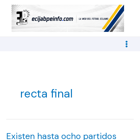
Ir
al
contenido
recta final
Existen hasta ocho partidos