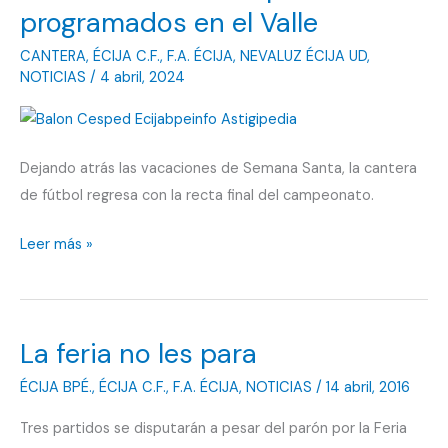
programados en el Valle
CANTERA
,
ÉCIJA C.F.
,
F.A. ÉCIJA
,
NEVALUZ ÉCIJA UD
,
NOTICIAS
/
4 abril, 2024
Dejando atrás las vacaciones de Semana Santa, la cantera
de fútbol regresa con la recta final del campeonato.
Existen
Leer más »
hasta
ocho
partidos
La feria no les para
programados
en
ÉCIJA BPÉ.
,
ÉCIJA C.F.
,
F.A. ÉCIJA
,
NOTICIAS
/
14 abril, 2016
el
Tres partidos se disputarán a pesar del parón por la Feria
Valle