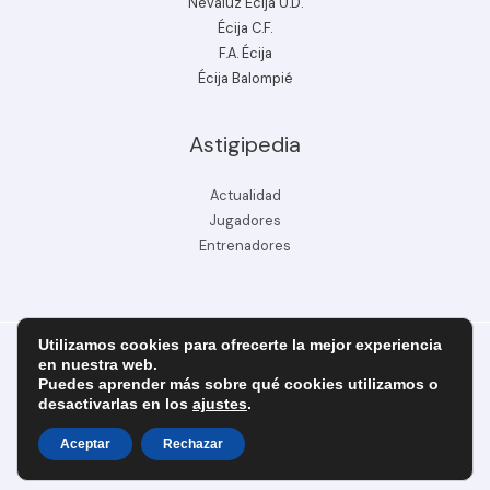
Nevaluz Écija U.D.
Écija C.F.
F.A. Écija
Écija Balompié
Astigipedia
Actualidad
Jugadores
Entrenadores
Utilizamos cookies para ofrecerte la mejor experiencia
en nuestra web.
Puedes aprender más sobre qué cookies utilizamos o
Copyright © 2026 ecijabpeinfo.com
desactivarlas en los
ajustes
.
Diseñado y creado por ecijabpeinfo.com
Aceptar
Rechazar