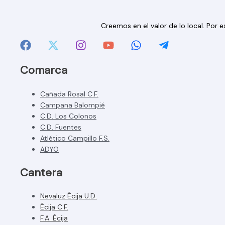
Creemos en el valor de lo local. Por
Comarca
Cañada Rosal C.F.
Campana Balompié
C.D. Los Colonos
C.D. Fuentes
Atlético Campillo F.S.
ADYO
Cantera
Nevaluz Écija U.D.
Écija C.F.
F.A. Écija