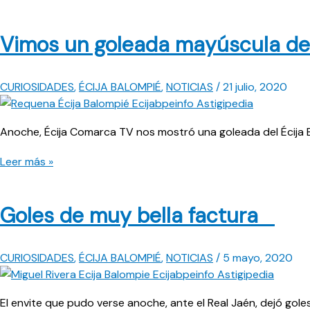
Vimos un goleada mayúscula del
CURIOSIDADES
,
ÉCIJA BALOMPIÉ
,
NOTICIAS
/
21 julio, 2020
Anoche, Écija Comarca TV nos mostró una goleada del Écija B
Vimos
Leer más »
un
goleada
Goles de muy bella factura
mayúscula
del
Écija
CURIOSIDADES
,
ÉCIJA BALOMPIÉ
,
NOTICIAS
/
5 mayo, 2020
al
Extremadura
El envite que pudo verse anoche, ante el Real Jaén, dejó gole