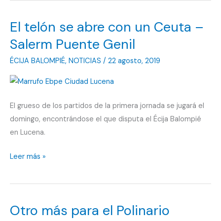
El telón se abre con un Ceuta –
Salerm Puente Genil
ÉCIJA BALOMPIÉ
,
NOTICIAS
/
22 agosto, 2019
El grueso de los partidos de la primera jornada se jugará el
domingo, encontrándose el que disputa el Écija Balompié
en Lucena.
El
Leer más »
telón
se
abre
Otro más para el Polinario
con