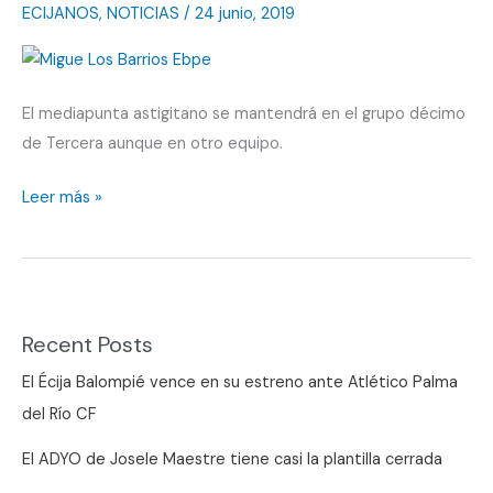
un
ECIJANOS
,
NOTICIAS
/
24 junio, 2019
Ceuta
–
Salerm
El mediapunta astigitano se mantendrá en el grupo décimo
Puente
de Tercera aunque en otro equipo.
Genil
Otro
Leer más »
más
para
el
Polinario
Recent Posts
El Écija Balompié vence en su estreno ante Atlético Palma
del Río CF
El ADYO de Josele Maestre tiene casi la plantilla cerrada