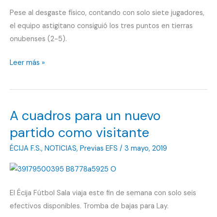
Pese al desgaste físico, contando con solo siete jugadores,
el equipo astigitano consiguió los tres puntos en tierras
onubenses (2-5).
Meritorio
Leer más »
triunfo
para
los
A cuadros para un nuevo
azulillos
partido como visitante
ÉCIJA F.S.
,
NOTICIAS
,
Previas EFS
/
3 mayo, 2019
El Écija Fútbol Sala viaja este fin de semana con solo seis
efectivos disponibles. Tromba de bajas para Lay.