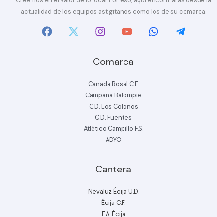
Creemos en el valor de lo local. Por eso, aquí encontrarás desde la
actualidad de los equipos astigitanos como los de su comarca.
Comarca
Cañada Rosal C.F.
Campana Balompié
C.D. Los Colonos
C.D. Fuentes
Atlético Campillo F.S.
ADYO
Cantera
Nevaluz Écija U.D.
Écija C.F.
F.A. Écija