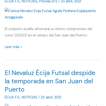
ÉCIJA F.S.
,
NOTICIAS
,
Previas EFS
/
23 abril, 2021
El conjunto azulillo afrontará su último compromiso del
curso 2020/21 en el campo del San Juan del Puerto.
Quieren
Leer más »
terminar
el
curso
El Nevaluz Écija Futsal despide
con
39
la temporada en San Juan del
puntos
Puerto
ÉCIJA F.S.
,
NOTICIAS
/
20 abril, 2021