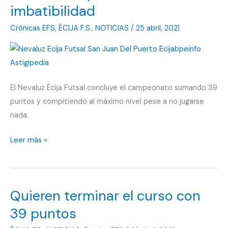
imbatibilidad
Crónicas EFS
,
ÉCIJA F.S.
,
NOTICIAS
/
25 abril, 2021
El Nevaluz Écija Futsal concluye el campeonato sumando 39
puntos y compitiendo al máximo nivel pese a no jugarse
nada.
Remontada
Leer más »
para
mantener
la
Quieren terminar el curso con
imbatibilidad
39 puntos