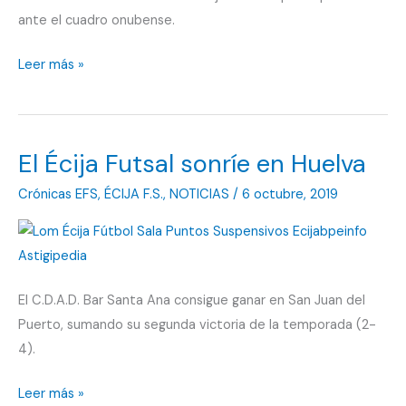
del
ante el cuadro onubense.
Puerto
El
Leer más »
margen
se
reduce
El Écija Futsal sonríe en Huelva
a
ganar
Crónicas EFS
,
ÉCIJA F.S.
,
NOTICIAS
/
6 octubre, 2019
El C.D.A.D. Bar Santa Ana consigue ganar en San Juan del
Puerto, sumando su segunda victoria de la temporada (2-
4).
El
Leer más »