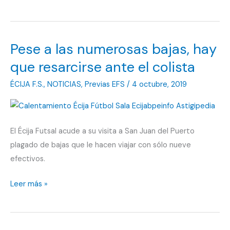
Écija
Futsal
sonríe
Pese a las numerosas bajas, hay
en
Huelva
que resarcirse ante el colista
ÉCIJA F.S.
,
NOTICIAS
,
Previas EFS
/
4 octubre, 2019
El Écija Futsal acude a su visita a San Juan del Puerto
plagado de bajas que le hacen viajar con sólo nueve
efectivos.
Pese
Leer más »
a
las
numerosas