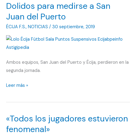
Dolidos para medirse a San
bajas,
hay
Juan del Puerto
que
ÉCIJA F.S.
,
NOTICIAS
/
30 septiembre, 2019
resarcirse
ante
el
colista
Ambos equipos, San Juan del Puerto y Écija, perdieron en la
segunda jornada.
Dolidos
Leer más »
para
medirse
a
«Todos los jugadores estuvieron
San
Juan
fenomenal»
del