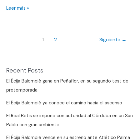
A
Leer más »
cuadros
para
un
1
2
Siguiente
→
nuevo
partido
como
visitante
Recent Posts
El Écija Balompié gana en Peñaflor, en su segundo test de
pretemporada
El Écija Balompié ya conoce el camino hacia el ascenso
El Real Betis se impone con autoridad al Córdoba en un San
Pablo con gran ambiente
El Écija Balompié vence en su estreno ante Atlético Palma