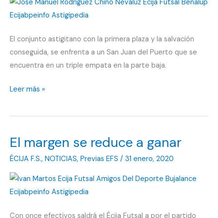
El conjunto astigitano con la primera plaza y la salvación
conseguida, se enfrenta a un San Juan del Puerto que se
encuentra en un triple empata en la parte baja.
El
Leer más »
Nevaluz
Écija
Futsal
El margen se reduce a ganar
despide
la
ÉCIJA F.S.
,
NOTICIAS
,
Previas EFS
/
31 enero, 2020
temporada
en
San
Juan
Con once efectivos saldrá el Écija Futsal a por el partido