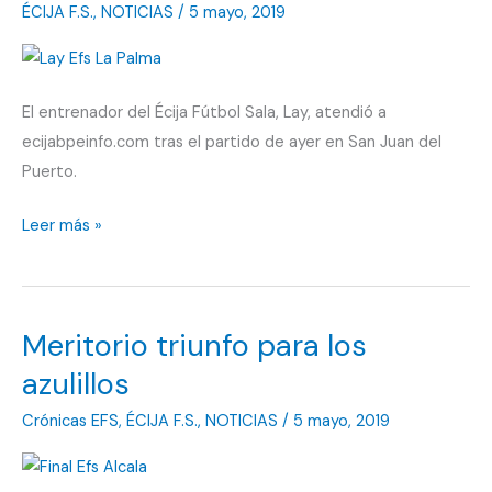
ÉCIJA F.S.
,
NOTICIAS
/
5 mayo, 2019
Puerto
El entrenador del Écija Fútbol Sala, Lay, atendió a
ecijabpeinfo.com tras el partido de ayer en San Juan del
Puerto.
«Todos
Leer más »
los
jugadores
estuvieron
Meritorio triunfo para los
fenomenal»
azulillos
Crónicas EFS
,
ÉCIJA F.S.
,
NOTICIAS
/
5 mayo, 2019