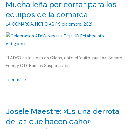
Mucha leña por cortar para los
sumar
un
equipos de la comarca
triunfo
LA COMARCA
,
NOTICIAS
/
9 diciembre, 2021
que
sirve
para
aumentar
El ADYO se la juega en Gilena, ante el ‘quita-puntos’ Secom
la
Energy C.D. Puntos Suspensivos
distancia
Mucha
Leer más »
leña
por
cortar
Josele Maestre: «Es una derrota
para
los
de las que hacen daño»
equipos