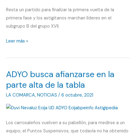
Resta un partido para finalizar la primera vuelta de la
primera fase y los astigitanos marchan líderes en el
subgrupo B del grupo XVII.
El
Leer más »
Nevaluz
Écija
UD
ADYO busca afianzarse en la
se
marcha
parte alta de la tabla
al
LA COMARCA
,
NOTICIAS
/
6 octubre, 2021
parón
mandando
en
Los carrosaleños vuelven a su pabellón, para medirse a un
la
equipo, el Puntos Suspensivos, que todavía no ha obtenido
clasificación