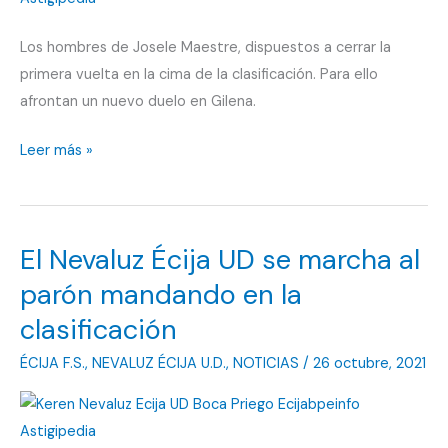
liderato
Los hombres de Josele Maestre, dispuestos a cerrar la
primera vuelta en la cima de la clasificación. Para ello
afrontan un nuevo duelo en Gilena.
El
Leer más »
pabellón
Pablo
Borrego
El Nevaluz Écija UD se marcha al
Gálvez
espera
parón mandando en la
al
clasificación
Nevaluz
ÉCIJA F.S.
,
NEVALUZ ÉCIJA U.D.
,
NOTICIAS
/
26 octubre, 2021
Écija
UD