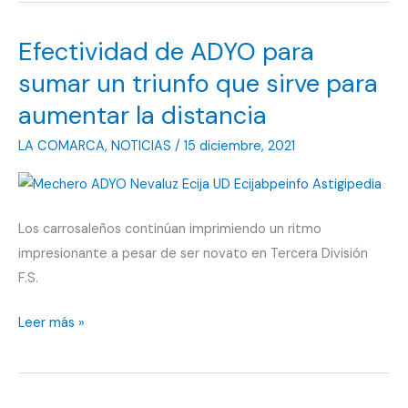
UD
y
Efectividad de ADYO para
sobre
todo
sumar un triunfo que sirve para
Baenense
aumentar la distancia
Atlético
LA COMARCA
,
NOTICIAS
/
15 diciembre, 2021
deciden
la
cuarta
plaza
Los carrosaleños continúan imprimiendo un ritmo
impresionante a pesar de ser novato en Tercera División
F.S.
Efectividad
Leer más »
de
ADYO
para