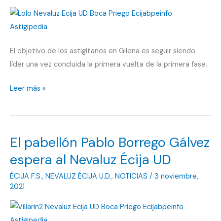
primera
vuelta
El objetivo de los astigitanos en Gilena es seguir siendo
líder una vez concluida la primera vuelta de la primera fase.
El
Leer más »
Nevaluz
Écija
UD
El pabellón Pablo Borrego Gálvez
viaja
a
espera al Nevaluz Écija UD
Gilena
ÉCIJA F.S.
,
NEVALUZ ÉCIJA U.D.
,
NOTICIAS
/
3 noviembre,
para
2021
confirmar
su