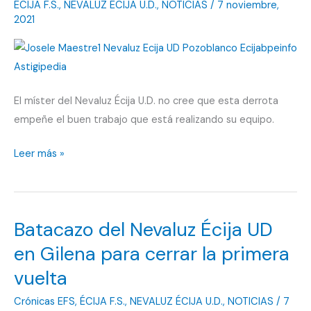
ÉCIJA F.S.
,
NEVALUZ ÉCIJA U.D.
,
NOTICIAS
/
7 noviembre,
de
2021
la
comarca
El míster del Nevaluz Écija U.D. no cree que esta derrota
empeñe el buen trabajo que está realizando su equipo.
Josele
Leer más »
Maestre:
«Es
una
Batacazo del Nevaluz Écija UD
derrota
de
en Gilena para cerrar la primera
las
vuelta
que
Crónicas EFS
,
ÉCIJA F.S.
,
NEVALUZ ÉCIJA U.D.
,
NOTICIAS
/
7
hacen