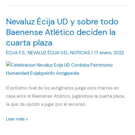
«El
equipo
Nevaluz Écija UD y sobre todo
se
lo
Baenense Atlético deciden la
deja
cuarta plaza
todo
ÉCIJA F.S.
,
NEVALUZ ÉCIJA U.D.
,
NOTICIAS
/
17 enero, 2022
en
cada
partido»
El próximo rival de los astigitanos juega este martes en
casa ante el Baenense Atlético, jugándose la cuarta plaza,
la que da opción a jugar por el ascenso.
Nevaluz
Leer más »
Écija