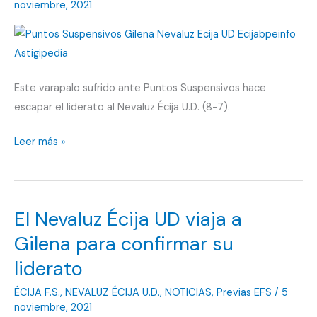
noviembre, 2021
daño»
Este varapalo sufrido ante Puntos Suspensivos hace
escapar el liderato al Nevaluz Écija U.D. (8-7).
Batacazo
Leer más »
del
Nevaluz
Écija
El Nevaluz Écija UD viaja a
UD
en
Gilena para confirmar su
Gilena
liderato
para
ÉCIJA F.S.
,
NEVALUZ ÉCIJA U.D.
,
NOTICIAS
,
Previas EFS
/
5
cerrar
noviembre, 2021
la