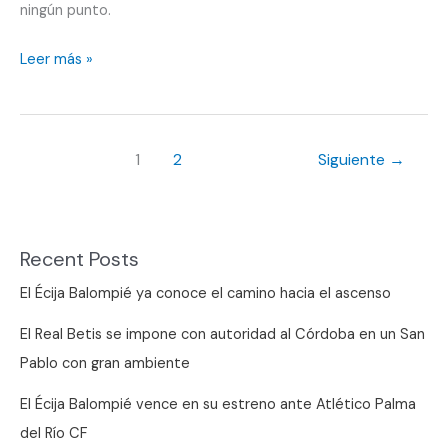
ningún punto.
ADYO
Leer más »
busca
afianzarse
en
1
2
Siguiente
→
la
parte
alta
de
Recent Posts
la
El Écija Balompié ya conoce el camino hacia el ascenso
tabla
El Real Betis se impone con autoridad al Córdoba en un San
Pablo con gran ambiente
El Écija Balompié vence en su estreno ante Atlético Palma
del Río CF