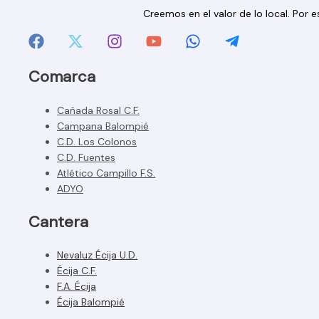
Creemos en el valor de lo local. Por
Comarca
Cañada Rosal C.F.
Campana Balompié
C.D. Los Colonos
C.D. Fuentes
Atlético Campillo F.S.
ADYO
Cantera
Nevaluz Écija U.D.
Écija C.F.
F.A. Écija
Écija Balompié