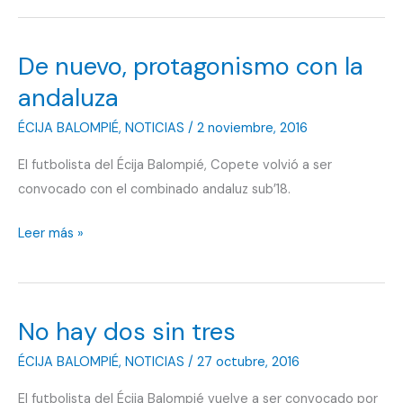
descansa
De nuevo, protagonismo con la
andaluza
ÉCIJA BALOMPIÉ
,
NOTICIAS
/
2 noviembre, 2016
El futbolista del Écija Balompié, Copete volvió a ser
convocado con el combinado andaluz sub’18.
De
Leer más »
nuevo,
protagonismo
con
No hay dos sin tres
la
andaluza
ÉCIJA BALOMPIÉ
,
NOTICIAS
/
27 octubre, 2016
El futbolista del Écija Balompié vuelve a ser convocado por