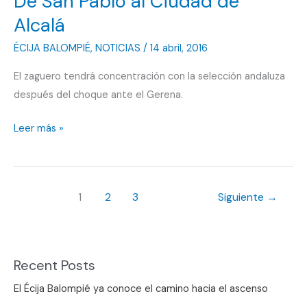
De San Pablo al Ciudad de
con
Alcalá
la
ÉCIJA BALOMPIÉ
,
NOTICIAS
/
14 abril, 2016
andaluza
El zaguero tendrá concentración con la selección andaluza
después del choque ante el Gerena.
De
Leer más »
San
Pablo
al
1
2
3
Siguiente
→
Ciudad
de
Alcalá
Recent Posts
El Écija Balompié ya conoce el camino hacia el ascenso