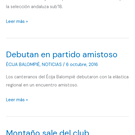
la selección andaluza sub’18.
No
Leer más »
hay
dos
sin
Debutan en partido amistoso
tres
ÉCIJA BALOMPIÉ
,
NOTICIAS
/
6 octubre, 2016
Los canteranos del Écija Balompié debutaron con la elástica
regional en un encuentro amistoso.
Debutan
Leer más »
en
partido
amistoso
Montaño sale del club