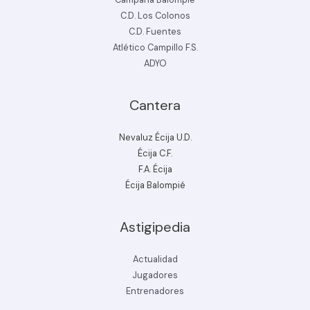
C.D. Los Colonos
C.D. Fuentes
Atlético Campillo F.S.
ADYO
Cantera
Nevaluz Écija U.D.
Écija C.F.
F.A. Écija
Écija Balompié
Astigipedia
Actualidad
Jugadores
Entrenadores