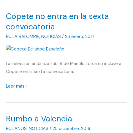
Copete no entra en la sexta
convocatoria
ÉCIJA BALOMPIÉ
,
NOTICIAS
/
23 enero, 2017
La selección andaluza sub’18 de Manolo Lorca no incluye a
Copete en la sexta convocatoria.
Copete
Leer más »
no
entra
en
Rumbo a Valencia
la
sexta
ECIJANOS
,
NOTICIAS
/
25 diciembre, 2016