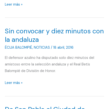
Alzarse
Leer más »
con
el
título
Sin convocar y diez minutos con
veinte
años
la andaluza
después
ÉCIJA BALOMPIÉ
,
NOTICIAS
/
18 abril, 2016
El defensor azulino ha disputado solo diez minutos del
amistoso entre la selección andaluza y el Real Betis
Balompié de División de Honor.
Sin
Leer más »
convocar
y
diez
minutos