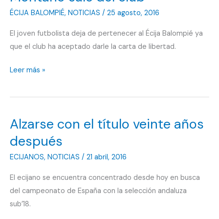
ÉCIJA BALOMPIÉ
,
NOTICIAS
/
25 agosto, 2016
El joven futbolista deja de pertenecer al Écija Balompié ya
que el club ha aceptado darle la carta de libertad.
Montaño
Leer más »
sale
del
club
Alzarse con el título veinte años
después
ECIJANOS
,
NOTICIAS
/
21 abril, 2016
El ecijano se encuentra concentrado desde hoy en busca
del campeonato de España con la selección andaluza
sub’18.