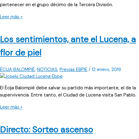
pertenecer en el grupo décimo de la Tercera División.
El
Leer más »
Écija
muy
Los sentimientos, ante el Lucena, a
pendiente
de
flor de piel
la
fase
de
ÉCIJA BALOMPIÉ
,
NOTICIAS
,
Previas EBPIE
/
12 enero, 2019
ascenso
El Écija Balompié debe salvar su partido más importante, el de la
supervivencia. Entre tanto, el Ciudad de Lucena visita San Pablo.
Los
Leer más »
sentimientos,
ante
Directo: Sorteo ascenso
el
Lucena,