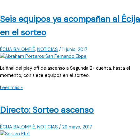
es
seguro,
Seis equipos ya acompañan al Écija
al
Écija
en el sorteo
le
tocará
un
ÉCIJA BALOMPIÉ
,
NOTICIAS
/
11 junio, 2017
primero
de
La final del play off de ascenso a Segunda B» cuenta, hasta el
grupo
momento, con siete equipos en el sorteo.
Seis
Leer más »
equipos
ya
Directo: Sorteo ascenso
acompañan
al
Écija
ÉCIJA BALOMPIÉ
,
NOTICIAS
/
29 mayo, 2017
en
el