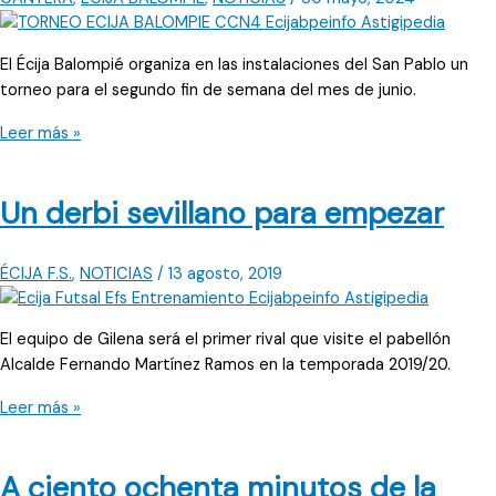
El Écija Balompié organiza en las instalaciones del San Pablo un
torneo para el segundo fin de semana del mes de junio.
La
Leer más »
gran
fiesta
Un derbi sevillano para empezar
del
fútbol
en
ÉCIJA F.S.
,
NOTICIAS
/
13 agosto, 2019
el
estadio
San
El equipo de Gilena será el primer rival que visite el pabellón
Pablo
Alcalde Fernando Martínez Ramos en la temporada 2019/20.
Un
Leer más »
derbi
sevillano
A ciento ochenta minutos de la
para