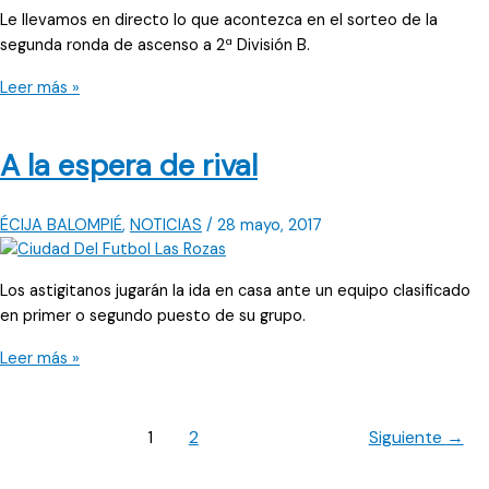
sorteo
Le llevamos en directo lo que acontezca en el sorteo de la
segunda ronda de ascenso a 2ª División B.
Directo:
Leer más »
Sorteo
ascenso
A la espera de rival
ÉCIJA BALOMPIÉ
,
NOTICIAS
/
28 mayo, 2017
Los astigitanos jugarán la ida en casa ante un equipo clasificado
en primer o segundo puesto de su grupo.
A
Leer más »
la
espera
de
1
2
Siguiente
→
rival