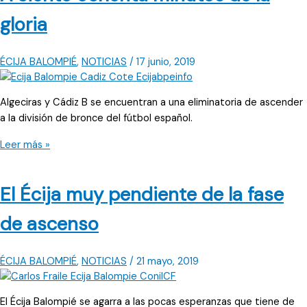
empezar
gloria
ÉCIJA BALOMPIÉ
,
NOTICIAS
/
17 junio, 2019
Algeciras y Cádiz B se encuentran a una eliminatoria de ascender
a la división de bronce del fútbol español.
A
Leer más »
ciento
ochenta
El Écija muy pendiente de la fase
minutos
de
de ascenso
la
gloria
ÉCIJA BALOMPIÉ
,
NOTICIAS
/
21 mayo, 2019
El Écija Balompié se agarra a las pocas esperanzas que tiene de