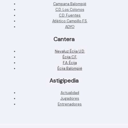
Campana Balompié
C.D. Los Colonos
C.D. Fuentes
Atlético Campillo F.S.
ADYO
Cantera
Nevaluz Écija U.D.
Écija C.F.
F.A. Écija
Écija Balompié
Astigipedia
Actualidad
Jugadores
Entrenadores