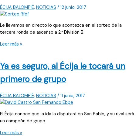
a
ÉCIJA BALOMPIÉ
,
NOTICIAS
/
12 junio, 2017
flor
de
piel
Le llevamos en directo lo que acontezca en el sorteo de la
tercera ronda de ascenso a 2ª División B.
Directo:
Leer más »
Sorteo
ascenso
Ya es seguro, al Écija le tocará un
primero de grupo
ÉCIJA BALOMPIÉ
,
NOTICIAS
/
11 junio, 2017
El Écija conoce que la ida la disputará en San Pablo, y su rival será
un campeón de grupo.
Ya
Leer más »