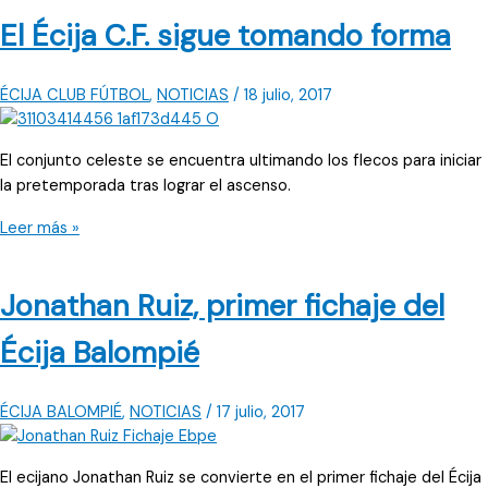
con
El Écija C.F. sigue tomando forma
el
proyecto
ÉCIJA CLUB FÚTBOL
,
NOTICIAS
/
18 julio, 2017
El conjunto celeste se encuentra ultimando los flecos para iniciar
la pretemporada tras lograr el ascenso.
El
Leer más »
Écija
C.F.
Jonathan Ruiz, primer fichaje del
sigue
tomando
Écija Balompié
forma
ÉCIJA BALOMPIÉ
,
NOTICIAS
/
17 julio, 2017
El ecijano Jonathan Ruiz se convierte en el primer fichaje del Écija