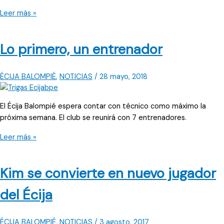
“Vuelvo
Leer más »
a
casa
Lo primero, un entrenador
a
demostrar
lo
ÉCIJA BALOMPIÉ
,
NOTICIAS
/
28 mayo, 2018
que
he
aprendido”
El Écija Balompié espera contar con técnico como máximo la
próxima semana. El club se reunirá con 7 entrenadores.
Lo
Leer más »
primero,
un
Kim se convierte en nuevo jugador
entrenador
del Écija
ÉCIJA BALOMPIÉ
,
NOTICIAS
/
3 agosto, 2017