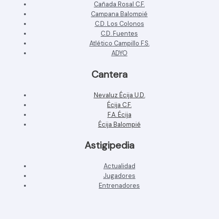
Cañada Rosal C.F.
Campana Balompié
C.D. Los Colonos
C.D. Fuentes
Atlético Campillo F.S.
ADYO
Cantera
Nevaluz Écija U.D.
Écija C.F.
F.A. Écija
Écija Balompié
Astigipedia
Actualidad
Jugadores
Entrenadores