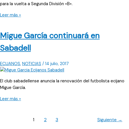
para la vuelta a Segunda División «B».
Jonathan
Leer más »
Ruiz,
primer
Migue García continuará en
fichaje
del
Sabadell
Écija
Balompié
ECIJANOS
,
NOTICIAS
/
14 julio, 2017
El club sabadellense anuncia la renovación del futbolista ecijano
Migue García.
Migue
Leer más »
García
continuará
en
1
2
3
Siguiente
→
Sabadell