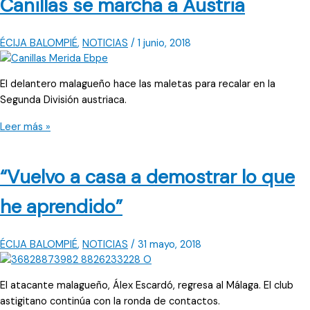
Canillas se marcha a Austria
San
Pablo
ÉCIJA BALOMPIÉ
,
NOTICIAS
/
1 junio, 2018
El delantero malagueño hace las maletas para recalar en la
Segunda División austriaca.
Canillas
Leer más »
se
marcha
“Vuelvo a casa a demostrar lo que
a
Austria
he aprendido”
ÉCIJA BALOMPIÉ
,
NOTICIAS
/
31 mayo, 2018
El atacante malagueño, Álex Escardó, regresa al Málaga. El club
astigitano continúa con la ronda de contactos.