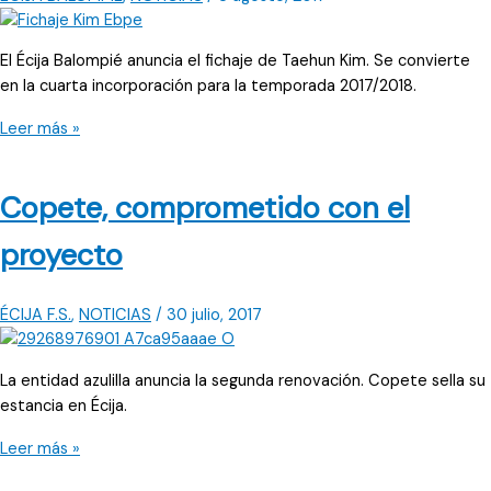
El Écija Balompié anuncia el fichaje de Taehun Kim. Se convierte
en la cuarta incorporación para la temporada 2017/2018.
Kim
Leer más »
se
convierte
Copete, comprometido con el
en
nuevo
proyecto
jugador
del
Écija
ÉCIJA F.S.
,
NOTICIAS
/
30 julio, 2017
La entidad azulilla anuncia la segunda renovación. Copete sella su
estancia en Écija.
Copete,
Leer más »
comprometido