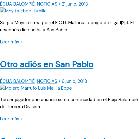
ÉCIJA BALOMPIÉ
,
NOTICIAS
/
21 junio, 2018
Sergio Moyita firma por el R.C.D. Mallorca, equipo de Liga 1|2|3. El
ursaonés dice adiós a San Pablo.
‘El
Leer más »
mago’
se
Otro adiós en San Pablo
marcha
a
Liga
ÉCIJA BALOMPIÉ
,
NOTICIAS
/
6 junio, 2018
1|2|3
Tercer jugador que anuncia su no continuidad en el Écija Balompié
de Tercera División.
Otro
Leer más »
adiós
en