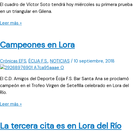
El cuadro de Víctor Soto tendrá hoy miércoles su primera prueba
en un triangular en Gilena.
Primera
Leer más »
probatura
en
Campeones en Lora
Gilena
Crónicas EFS
,
ÉCIJA F.S.
,
NOTICIAS
/
10 septiembre, 2018
El C.D. Amigos del Deporte Écija F.S. Bar Santa Ana se proclamó
campeón en el Trofeo Virgen de Setefilla celebrado en Lora del
Río.
Campeones
Leer más »
en
Lora
La tercera cita es en Lora del Río