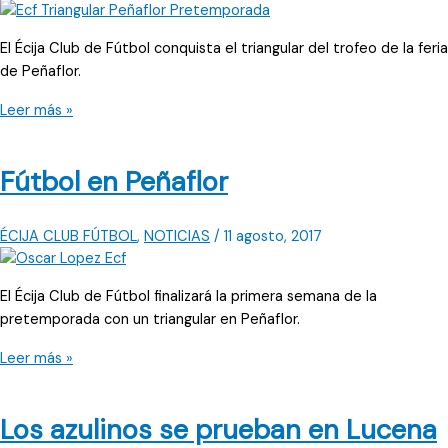
bolo
El Écija Club de Fútbol conquista el triangular del trofeo de la feria
de Peñaflor.
Campeones
Leer más »
en
Peñaflor
Fútbol en Peñaflor
ÉCIJA CLUB FÚTBOL
,
NOTICIAS
/
11 agosto, 2017
El Écija Club de Fútbol finalizará la primera semana de la
pretemporada con un triangular en Peñaflor.
Fútbol
Leer más »
en
Peñaflor
Los azulinos se prueban en Lucena