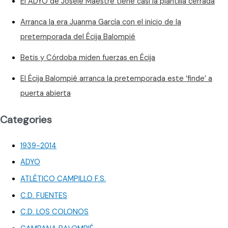
El ADYO de Josele Maestre tiene casi la plantilla cerrada
Arranca la era Juanma García con el inicio de la
pretemporada del Écija Balompié
Betis y Córdoba miden fuerzas en Écija
El Écija Balompié arranca la pretemporada este ‘finde’ a
puerta abierta
Categories
1939-2014
ADYO
ATLÉTICO CAMPILLO F.S.
C.D. FUENTES
C.D. LOS COLONOS