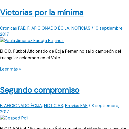
en
Victorias por la mínima
dos
días
Crónicas FAE
,
F. AFICIONADO ÉCIJA
,
NOTICIAS
/
10 septiembre,
2017
El C.D. Fútbol Aficionado de Écija Femenino salió campeón del
triangular celebrado en el Valle.
Victorias
Leer más »
por
la
Segundo compromiso
mínima
F. AFICIONADO ÉCIJA
,
NOTICIAS
,
Previas FAE
/
8 septiembre,
2017
El C.D. Fútbol Aficionado de Écija organiza el sábado un triangular