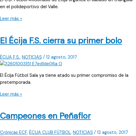
en el polideportivo del Valle.
Segundo
Leer más »
compromiso
El Écija F.S. cierra su primer bolo
ÉCIJA F.S.
,
NOTICIAS
/
12 agosto, 2017
El Écija Fútbol Sala ya tiene atado su primer compromiso de la
pretemporada.
El
Leer más »
Écija
F.S.
Campeones en Peñaflor
cierra
su
primer
Crónicas ECF
,
ÉCIJA CLUB FÚTBOL
,
NOTICIAS
/
12 agosto, 2017