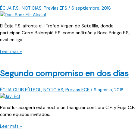
ÉCIJA F.S.
,
NOTICIAS
,
Previas EFS
/
6 septiembre, 2018
El Écija F.S. afronta el I Trofeo Virgen de Setefilla, donde
participan Cerro Balompié F.S. como anfitrión y Boca Priego F.S.,
rival en liga.
La
Leer más »
tercera
cita
Segundo compromiso en dos días
es
en
Lora
ÉCIJA CLUB FÚTBOL
,
NOTICIAS
,
Previas ECF
/
9 agosto, 2018
del
Río
Peñaflor acogerá esta noche un triangular con Lora C.F. y Écija C.F.
como equipos invitados.
Segundo
Leer más »
compromiso