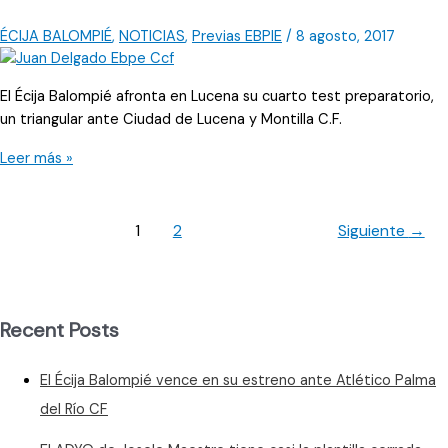
ÉCIJA BALOMPIÉ
,
NOTICIAS
,
Previas EBPIE
/
8 agosto, 2017
El Écija Balompié afronta en Lucena su cuarto test preparatorio,
un triangular ante Ciudad de Lucena y Montilla C.F.
Los
Leer más »
azulinos
se
prueban
1
2
Siguiente
→
en
Lucena
Recent Posts
El Écija Balompié vence en su estreno ante Atlético Palma
del Río CF