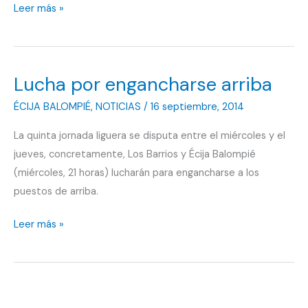
Sirve
Leer más »
el
gol
de
Lucha por engancharse arriba
Guerra
ÉCIJA BALOMPIÉ
,
NOTICIAS
/
16 septiembre, 2014
La quinta jornada liguera se disputa entre el miércoles y el
jueves, concretamente, Los Barrios y Écija Balompié
(miércoles, 21 horas) lucharán para engancharse a los
puestos de arriba.
Lucha
Leer más »
por
engancharse
arriba