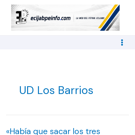
Ir
al
contenido
UD Los Barrios
«Había que sacar los tres