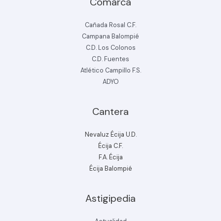
Comarca
Cañada Rosal C.F.
Campana Balompié
C.D. Los Colonos
C.D. Fuentes
Atlético Campillo F.S.
ADYO
Cantera
Nevaluz Écija U.D.
Écija C.F.
F.A. Écija
Écija Balompié
Astigipedia