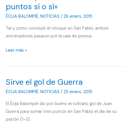
puntos sí o sí»
ÉCIJA BALOMPIÉ
,
NOTICIAS
/
26 enero, 2015
Tal y como concluyó el choque en San Pablo, ambos
entrenadores pasaron por la sala de prensa.
«Había
Leer más »
que
sacar
los
Sirve el gol de Guerra
tres
puntos
ÉCIJA BALOMPIÉ
,
NOTICIAS
/
25 enero, 2015
sí
El Écija Balompié dio por bueno el solitario gol de Juan
o
Guerra para sumar tres puntos en San Pablo el día de su
sí»
patrón (1-0).