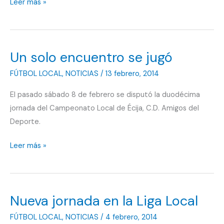
Penúltima
Leer más »
jornada
Un solo encuentro se jugó
FÚTBOL LOCAL
,
NOTICIAS
/
13 febrero, 2014
El pasado sábado 8 de febrero se disputó la duodécima
jornada del Campeonato Local de Écija, C.D. Amigos del
Deporte.
Un
Leer más »
solo
encuentro
se
Nueva jornada en la Liga Local
jugó
FÚTBOL LOCAL
,
NOTICIAS
/
4 febrero, 2014