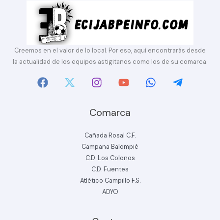
Creemos en el valor de lo local. Por eso, aquí encontrarás desde
la actualidad de los equipos astigitanos como los de su comarca.
Comarca
Cañada Rosal C.F.
Campana Balompié
C.D. Los Colonos
C.D. Fuentes
Atlético Campillo F.S.
ADYO