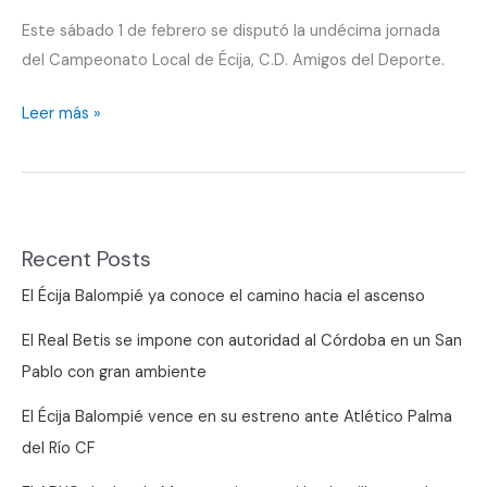
Este sábado 1 de febrero se disputó la undécima jornada
del Campeonato Local de Écija, C.D. Amigos del Deporte.
Nueva
Leer más »
jornada
en
la
Liga
Recent Posts
Local
El Écija Balompié ya conoce el camino hacia el ascenso
El Real Betis se impone con autoridad al Córdoba en un San
Pablo con gran ambiente
El Écija Balompié vence en su estreno ante Atlético Palma
del Río CF