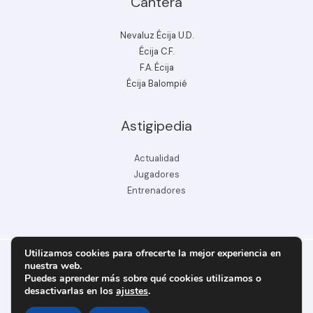
Cantera
Nevaluz Écija U.D.
Écija C.F.
F.A. Écija
Écija Balompié
Astigipedia
Actualidad
Jugadores
Entrenadores
Utilizamos cookies para ofrecerte la mejor experiencia en
nuestra web.
Puedes aprender más sobre qué cookies utilizamos o
Copyright © 2026 ecijabpeinfo.com
desactivarlas en los
ajustes
.
Diseñado y creado por ecijabpeinfo.com