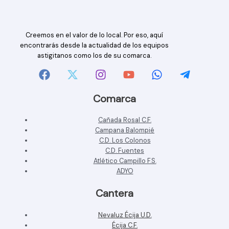
Creemos en el valor de lo local. Por eso, aquí
encontrarás desde la actualidad de los equipos
astigitanos como los de su comarca.
Comarca
Cañada Rosal C.F.
Campana Balompié
C.D. Los Colonos
C.D. Fuentes
Atlético Campillo F.S.
ADYO
Cantera
Nevaluz Écija U.D.
Écija C.F.