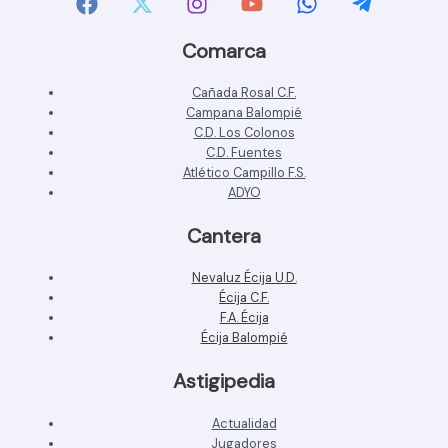
Comarca
Cañada Rosal C.F.
Campana Balompié
C.D. Los Colonos
C.D. Fuentes
Atlético Campillo F.S.
ADYO
Cantera
Nevaluz Écija U.D.
Écija C.F.
F.A. Écija
Écija Balompié
Astigipedia
Actualidad
Jugadores