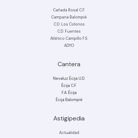
Cañada Rosal C.F.
Campana Balompié
C.D. Los Colonos
C.D. Fuentes
Atlético Campillo F.S.
ADYO
Cantera
Nevaluz Écija U.D.
Écija C.F.
F.A. Écija
Écija Balompié
Astigipedia
Actualidad