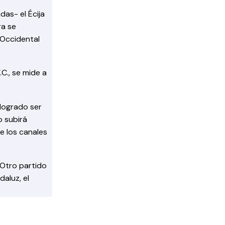
as- el Écija
ra se
 Occidental
C., se mide a
 logrado ser
o subirá
e los canales
. Otro partido
aluz, el