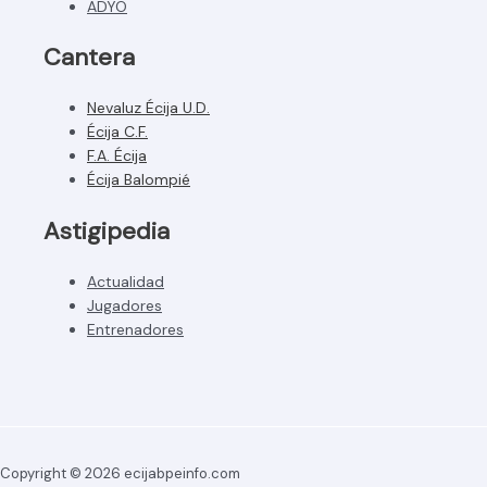
ADYO
Cantera
Nevaluz Écija U.D.
Écija C.F.
F.A. Écija
Écija Balompié
Astigipedia
Actualidad
Jugadores
Entrenadores
Copyright © 2026 ecijabpeinfo.com