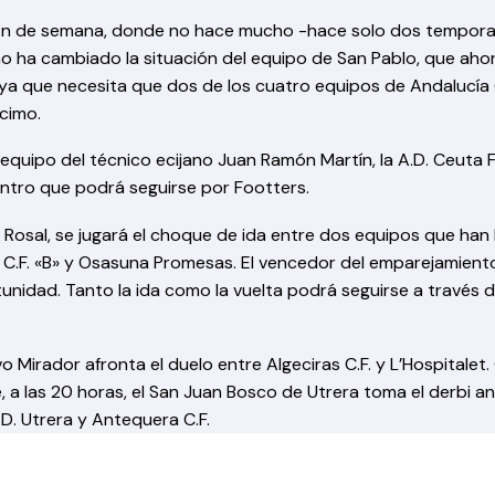
 fin de semana, donde no hace mucho -hace solo dos temporad
o ha cambiado la situación del equipo de San Pablo, que aho
, ya que necesita que dos de los cuatro equipos de Andalucía
écimo.
uipo del técnico ecijano Juan Ramón Martín, la A.D. Ceuta F.
uentro que podrá seguirse por Footters.
El Rosal, se jugará el choque de ida entre dos equipos que han
z C.F. «B» y Osasuna Promesas. El vencedor del emparejamient
nidad. Tanto la ida como la vuelta podrá seguirse a través d
vo Mirador afronta el duelo entre Algeciras C.F. y L’Hospitalet
a las 20 horas, el San Juan Bosco de Utrera toma el derbi and
D. Utrera y Antequera C.F.