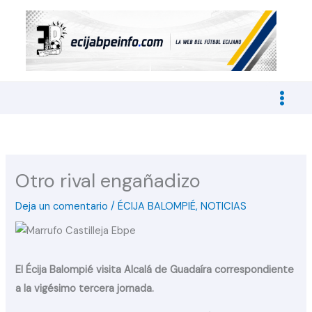
Ir
al
contenido
Otro rival engañadizo
Deja un comentario
/
ÉCIJA BALOMPIÉ
,
NOTICIAS
El Écija Balompié visita Alcalá de Guadaíra correspondiente
a la vigésimo tercera jornada.