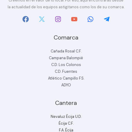
Creemos en el valor de lo local. Por eso, aquí encontrarás desde
la actualidad de los equipos astigitanos como los de su comarca.
Comarca
Cañada Rosal C.F.
Campana Balompié
C.D. Los Colonos
C.D. Fuentes
Atlético Campillo F.S.
ADYO
Cantera
Nevaluz Écija U.D.
Écija C.F.
F.A. Écija