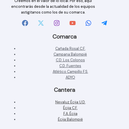
Creemos en el valor de lo local. Por eso, aquí
encontrarás desde la actualidad de los equipos
astigitanos como los de su comarca.
Comarca
Cañada Rosal C.F.
Campana Balompié
C.D. Los Colonos
C.D. Fuentes
Atlético Campillo F.S.
ADYO
Cantera
Nevaluz Écija U.D.
Écija C.F.
F.A. Écija
Écija Balompié