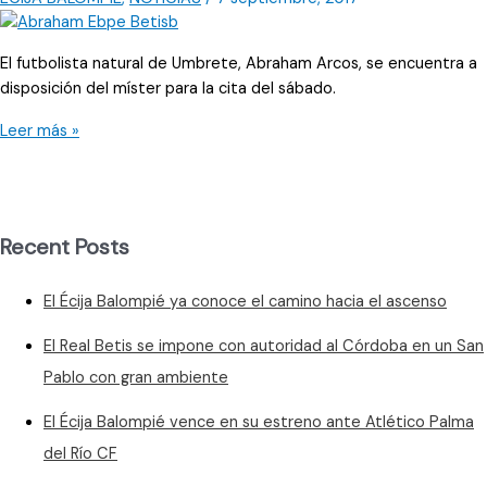
El futbolista natural de Umbrete, Abraham Arcos, se encuentra a
disposición del míster para la cita del sábado.
Abraham
Leer más »
Arcos
está
disponible
para
Recent Posts
el
míster
El Écija Balompié ya conoce el camino hacia el ascenso
El Real Betis se impone con autoridad al Córdoba en un San
Pablo con gran ambiente
El Écija Balompié vence en su estreno ante Atlético Palma
del Río CF