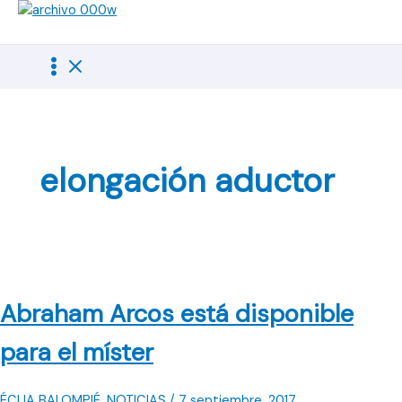
Ir
al
contenido
elongación aductor
Abraham Arcos está disponible
para el míster
ÉCIJA BALOMPIÉ
,
NOTICIAS
/
7 septiembre, 2017