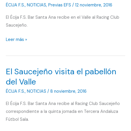
ÉCIJA F.S.
,
NOTICIAS
,
Previas EFS
/
12 noviembre, 2016
El Écija F.S. Bar Santa Ana recibe en el Valle al Racing Club
Saucejeño.
Se
Leer más »
espera
aumentar
la
El Saucejeño visita el pabellón
renta
del Valle
ÉCIJA F.S.
,
NOTICIAS
/
8 noviembre, 2016
El Écija F.S. Bar Santa Ana recibe al Racing Club Saucejeño
correspondiente a la quinta jornada en Tercera Andaluza
Fútbol Sala.