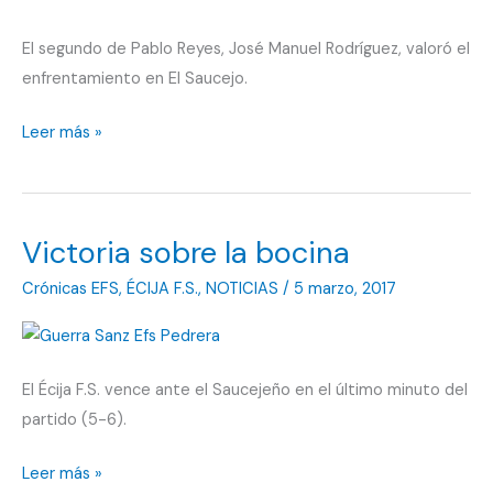
El segundo de Pablo Reyes, José Manuel Rodríguez, valoró el
enfrentamiento en El Saucejo.
“Ha
Leer más »
sido
un
partido
Victoria sobre la bocina
muy
bonito
Crónicas EFS
,
ÉCIJA F.S.
,
NOTICIAS
/
5 marzo, 2017
de
ver”
El Écija F.S. vence ante el Saucejeño en el último minuto del
partido (5-6).
Victoria
Leer más »