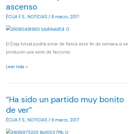
ascenso
ÉCIJA F.S.
,
NOTICIAS
/
8 marzo, 2017
El Écija futsal podría estar de fiesta este fin de semana si se
producen una serie de factores.
El
Leer más »
sábado,
se
podría
“Ha sido un partido muy bonito
celebrar
el
de ver”
ascenso
ÉCIJA F.S.
,
NOTICIAS
/
6 marzo, 2017