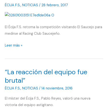
ÉCIJA F.S.
,
NOTICIAS
/
28 febrero, 2017
El Écija F.S. retoma la competición visitando El Saucejo para
medirse al Racing Club Saucejeño.
Se
Leer más »
visita
la
cancha
“La reacción del equipo fue
del
tercer
brutal”
clasificado
ÉCIJA F.S.
,
NOTICIAS
/
14 noviembre, 2016
El míster del Écija F.S., Pablo Reyes, valoró una nueva
victoria del equipo astigitano.