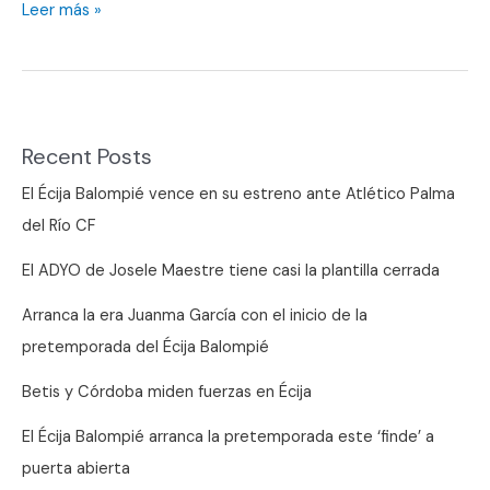
El
Leer más »
Saucejeño
visita
el
pabellón
Recent Posts
del
Valle
El Écija Balompié vence en su estreno ante Atlético Palma
del Río CF
El ADYO de Josele Maestre tiene casi la plantilla cerrada
Arranca la era Juanma García con el inicio de la
pretemporada del Écija Balompié
Betis y Córdoba miden fuerzas en Écija
El Écija Balompié arranca la pretemporada este ‘finde’ a
puerta abierta