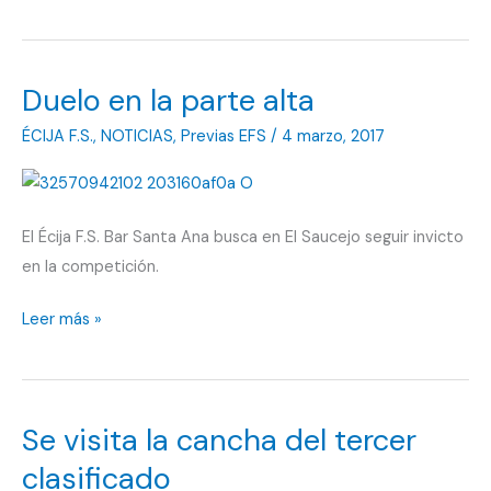
sobre
la
bocina
Duelo en la parte alta
ÉCIJA F.S.
,
NOTICIAS
,
Previas EFS
/
4 marzo, 2017
El Écija F.S. Bar Santa Ana busca en El Saucejo seguir invicto
en la competición.
Duelo
Leer más »
en
la
parte
Se visita la cancha del tercer
alta
clasificado