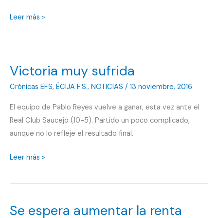
“La
Leer más »
reacción
del
equipo
Victoria muy sufrida
fue
brutal”
Crónicas EFS
,
ÉCIJA F.S.
,
NOTICIAS
/
13 noviembre, 2016
El equipo de Pablo Reyes vuelve a ganar, esta vez ante el
Real Club Saucejo (10-5). Partido un poco complicado,
aunque no lo refleje el resultado final.
Victoria
Leer más »
muy
sufrida
Se espera aumentar la renta