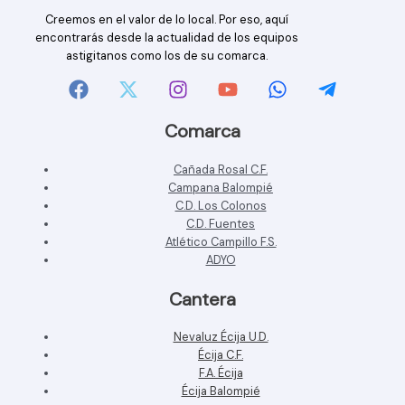
Creemos en el valor de lo local. Por eso, aquí
encontrarás desde la actualidad de los equipos
astigitanos como los de su comarca.
Comarca
Cañada Rosal C.F.
Campana Balompié
C.D. Los Colonos
C.D. Fuentes
Atlético Campillo F.S.
ADYO
Cantera
Nevaluz Écija U.D.
Écija C.F.
F.A. Écija
Écija Balompié