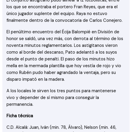
El conjunto astigitano pudo alinear a 12 futbolistas, entre
los que se encontraba el portero Fran Reyes, que era el
único jugador suplente del equipo. Raya no estuvo
finalmente dentro de la convocatoria de Carlos Conejero.
El penúltimo encuentro del Écija Balompié en División de
honor se saldó, una vez más, con derrota al término de los
noventa minutos reglamentarios. Los astigitanos vieron
como al borde del descanso, Pato adelantó a los suyos
desde el punto de penalti. El paso de los minutos hizo
mella en la mermada plantilla que hoy vestía de rojo y vio
como Rubén pudo haber agrandado la ventaja, pero su
disparo impató en la madera.
A los locales le sirven los tres puntos para mantenerse
vivo y depender de sí mismo para conseguir la
permanencia.
Ficha técnica
C.D. Alcalá: Juan, Iván (min. 78, Álvaro), Nelson (min. 46,