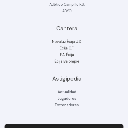
Atlético Campillo F.S.
ADYO
Cantera
Nevaluz Écija U.D.
Écija C.F.
F.A. Écija
Écija Balompié
Astigipedia
Actualidad
Jugadores
Entrenadores