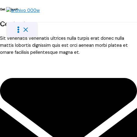
Get In Touch
Ir
al
Contact
contenido
Sit venenatis venenatis ultrices nulla turpis erat donec nulla
mattis lobortis dignissim quis est orci aenean morbi platea et
ornare facilisis pellentesque magna et.