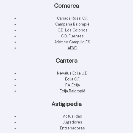
Comarca
Cañada Rosal C.F.
Campana Balompié
C.D. Los Colonos
C.D. Fuentes
Atlético Campillo F.S.
ADYO
Cantera
Nevaluz Écija U.D.
Écija C.F.
F.A. Écija
Écija Balompié
Astigipedia
Actualidad
Jugadores
Entrenadores