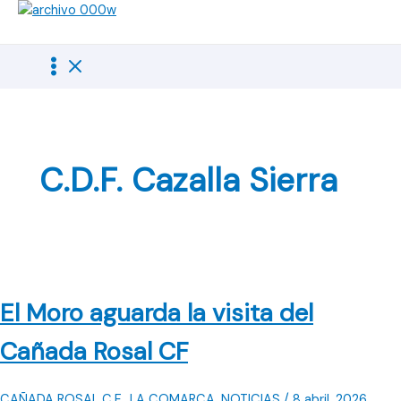
Ir
al
contenido
C.D.F. Cazalla Sierra
El Moro aguarda la visita del
Cañada Rosal CF
CAÑADA ROSAL C.F.
,
LA COMARCA
,
NOTICIAS
/
8 abril, 2026