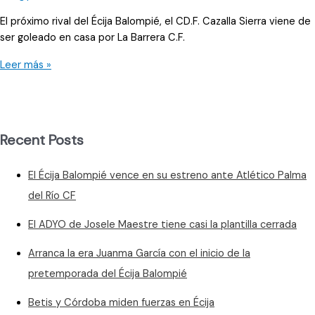
El próximo rival del Écija Balompié, el CD.F. Cazalla Sierra viene de
ser goleado en casa por La Barrera C.F.
El
Leer más »
Écija
Balompié
vuelve
a
Recent Posts
San
Pablo
El Écija Balompié vence en su estreno ante Atlético Palma
tras
la
del Río CF
última
El ADYO de Josele Maestre tiene casi la plantilla cerrada
victoria
Arranca la era Juanma García con el inicio de la
pretemporada del Écija Balompié
Betis y Córdoba miden fuerzas en Écija