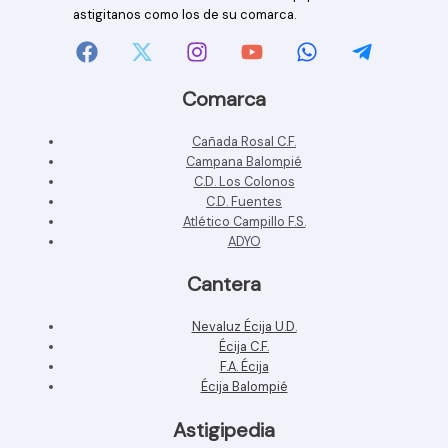
astigitanos como los de su comarca.
Comarca
Cañada Rosal C.F.
Campana Balompié
C.D. Los Colonos
C.D. Fuentes
Atlético Campillo F.S.
ADYO
Cantera
Nevaluz Écija U.D.
Écija C.F.
F.A. Écija
Écija Balompié
Astigipedia