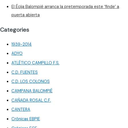
El Écija Balompié arranca la pretemporada este ‘finde’ a
puerta abierta
Categories
1939-2014
ADYO
ATLÉTICO CAMPILLO F.S.
C.D. FUENTES
C.D. LOS COLONOS
CAMPANA BALOMPIÉ
CAÑADA ROSAL C.F.
CANTERA
Crónicas EBPIE