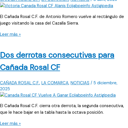
El Cañada Rosal C.F. de Antonio Romero vuelve al rectángulo de
juego visitando la casa del Cazalla Sierra.
El
Leer más »
Moro
aguarda
Dos derrotas consecutivas para
la
visita
Cañada Rosal CF
del
Cañada
Rosal
CAÑADA ROSAL C.F.
,
LA COMARCA
,
NOTICIAS
/
5 diciembre,
CF
2025
El Cañada Rosal C.F. cierra otra derrota, la segunda consecutiva,
que le hace bajar en la tabla hasta la octava posición.
Dos
Leer más »