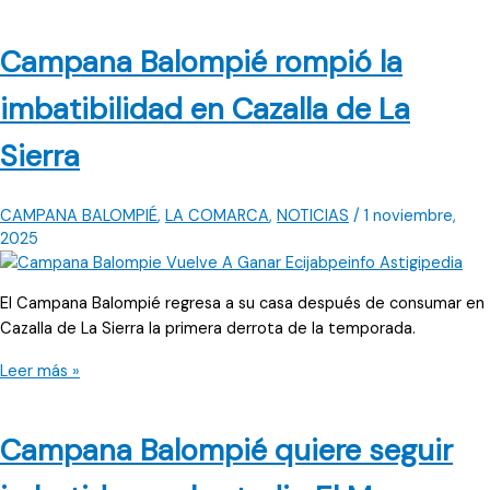
derrotas
consecutivas
Campana Balompié rompió la
para
Cañada
imbatibilidad en Cazalla de La
Rosal
CF
Sierra
CAMPANA BALOMPIÉ
,
LA COMARCA
,
NOTICIAS
/
1 noviembre,
2025
El Campana Balompié regresa a su casa después de consumar en
Cazalla de La Sierra la primera derrota de la temporada.
Campana
Leer más »
Balompié
rompió
Campana Balompié quiere seguir
la
imbatibilidad