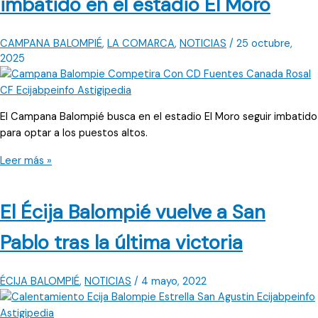
imbatido en el estadio El Moro
en
Cazalla
de
CAMPANA BALOMPIÉ
,
LA COMARCA
,
NOTICIAS
/
25 octubre,
La
2025
Sierra
El Campana Balompié busca en el estadio El Moro seguir imbatido
para optar a los puestos altos.
Campana
Leer más »
Balompié
quiere
El Écija Balompié vuelve a San
seguir
imbatido
Pablo tras la última victoria
en
el
estadio
ÉCIJA BALOMPIÉ
,
NOTICIAS
/
4 mayo, 2022
El
Moro