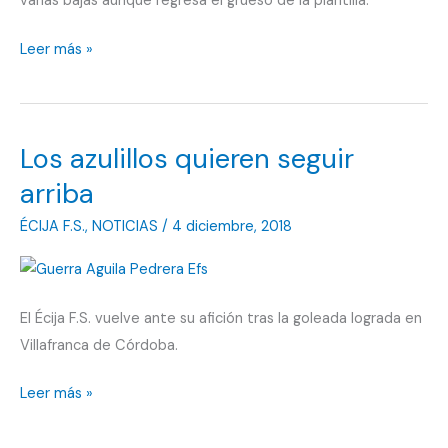
varias bajas aunque regresa el grueso de la plantilla.
El
Leer más »
grueso
de
la
Los azulillos quieren seguir
plantilla
está
arriba
de
ÉCIJA F.S.
,
NOTICIAS
/
4 diciembre, 2018
vuelta
El Écija F.S. vuelve ante su afición tras la goleada lograda en
Villafranca de Córdoba.
Los
Leer más »
azulillos
quieren