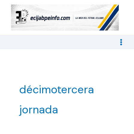
Ir
al
contenido
décimotercera
jornada