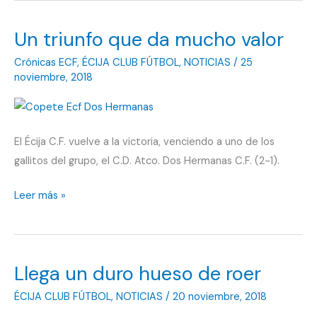
seguir
Un triunfo que da mucho valor
arriba
Crónicas ECF
,
ÉCIJA CLUB FÚTBOL
,
NOTICIAS
/
25
noviembre, 2018
El Écija C.F. vuelve a la victoria, venciendo a uno de los
gallitos del grupo, el C.D. Atco. Dos Hermanas C.F. (2-1).
Un
Leer más »
triunfo
que
da
Llega un duro hueso de roer
mucho
valor
ÉCIJA CLUB FÚTBOL
,
NOTICIAS
/
20 noviembre, 2018