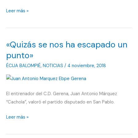
“Si
Leer más »
alguien
se
merecía
«Quizás se nos ha escapado un
la
victoria
punto»
fuimos
ÉCIJA BALOMPIÉ
,
NOTICIAS
/
4 noviembre, 2018
nosotros”
El entrenador del C.D. Gerena, Juan Antonio Márquez
“Cachola”, valoró el partido disputado en San Pablo.
«Quizás
Leer más »
se
nos