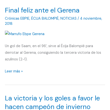
ha
Final feliz ante el Gerena
escapado
un
Crónicas EBPIE
,
ÉCIJA BALOMPIÉ
,
NOTICIAS
/
4 noviembre,
punto»
2018
Un gol de Saam, en el 96’, sirve al Écija Balompié para
derrotar al Gerena, consiguiendo la tercera victoria de los
azulinos (2-1).
Final
Leer más »
feliz
ante
el
La victoria y los goles a favor le
Gerena
hacen campeón de invierno