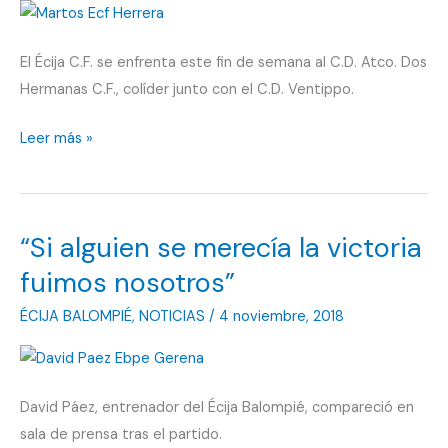
El Écija C.F. se enfrenta este fin de semana al C.D. Atco. Dos
Hermanas C.F., colíder junto con el C.D. Ventippo.
Llega
Leer más »
un
duro
hueso
“Si alguien se merecía la victoria
de
roer
fuimos nosotros”
ÉCIJA BALOMPIÉ
,
NOTICIAS
/
4 noviembre, 2018
David Páez, entrenador del Écija Balompié, compareció en
sala de prensa tras el partido.