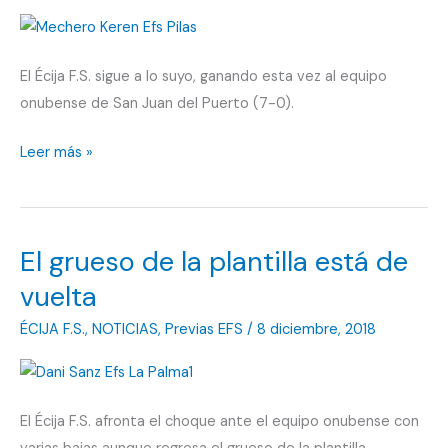
Calavera
El Écija F.S. sigue a lo suyo, ganando esta vez al equipo
onubense de San Juan del Puerto (7-0).
Sigue
Leer más »
en
un
momento
El grueso de la plantilla está de
plácido
vuelta
ÉCIJA F.S.
,
NOTICIAS
,
Previas EFS
/
8 diciembre, 2018
El Écija F.S. afronta el choque ante el equipo onubense con