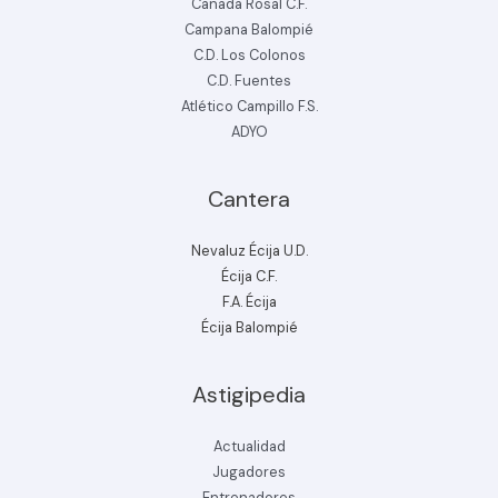
Cañada Rosal C.F.
Campana Balompié
C.D. Los Colonos
C.D. Fuentes
Atlético Campillo F.S.
ADYO
Cantera
Nevaluz Écija U.D.
Écija C.F.
F.A. Écija
Écija Balompié
Astigipedia
Actualidad
Jugadores
Entrenadores