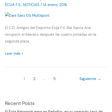
ÉCIJA F.S.
,
NOTICIAS
/
14 enero, 2018
El C.D. Amigos del Deporte Écija F.S. Bar Santa Ana
recuperó el liderato después de cuatro jornadas en la
segunda plaza.
La
Leer más »
victoria
y
los
1
2
…
5
Siguiente
→
goles
a
favor
le
Recent Posts
hacen
El Écija Balompié gana en Peñaflor, en su segundo test de