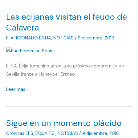
Las ecijanas visitan el feudo de
Calavera
F. AFICIONADO ÉCIJA
,
NOTICIAS
/
11 diciembre, 2018
El F.A. Écija femenino afronta su próximo compromiso en
Sevilla frente a Honeyball Ertheo.
Las
Leer más »
ecijanas
visitan
el
Sigue en un momento plácido
feudo
de
Crónicas EFS
,
ÉCIJA F.S.
,
NOTICIAS
/
9 diciembre, 2018