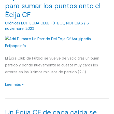
para sumar los puntos ante el
Écija CF
Crónicas ECF
,
ÉCIJA CLUB FÚTBOL
,
NOTICIAS
/
6
noviembre, 2023
El Écija Club de Fútbol se vuelve de vacío tras un buen
partido y donde nuevamente le cuesta muy caros los
errores en los últimos minutos de partido (2-1).
Espartinas
Leer más »
tira
de
efectividad
Un Écija CF de capa caída se
para