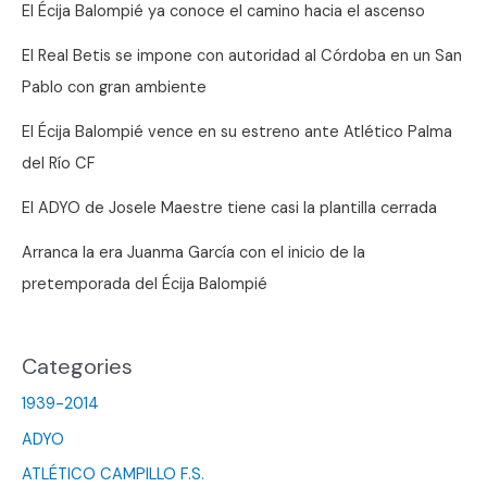
se
El Écija Balompié ya conoce el camino hacia el ascenso
mide
El Real Betis se impone con autoridad al Córdoba en un San
a
Pablo con gran ambiente
un
Espartinas
El Écija Balompié vence en su estreno ante Atlético Palma
que
del Río CF
no
El ADYO de Josele Maestre tiene casi la plantilla cerrada
pierde
en
Arranca la era Juanma García con el inicio de la
su
pretemporada del Écija Balompié
feudo
Categories
1939-2014
ADYO
ATLÉTICO CAMPILLO F.S.