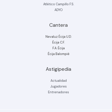
Atlético Campillo F.S.
ADYO
Cantera
Nevaluz Écija U.D.
Écija C.F.
F.A. Écija
Écija Balompié
Astigipedia
Actualidad
Jugadores
Entrenadores