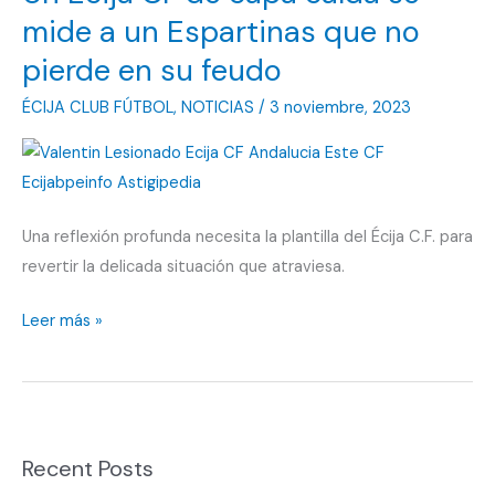
sumar
mide a un Espartinas que no
los
pierde en su feudo
puntos
ÉCIJA CLUB FÚTBOL
,
NOTICIAS
/
3 noviembre, 2023
ante
el
Écija
CF
Una reflexión profunda necesita la plantilla del Écija C.F. para
revertir la delicada situación que atraviesa.
Un
Leer más »
Écija
CF
de
capa
Recent Posts
caída